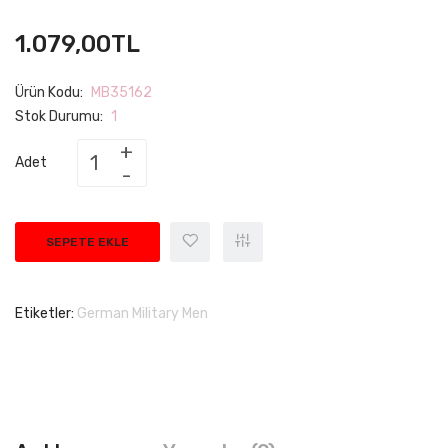
1.079,00TL
Ürün Kodu:
MB35162
Stok Durumu:
1
Adet
SEPETE EKLE
Etiketler:
German Military Men