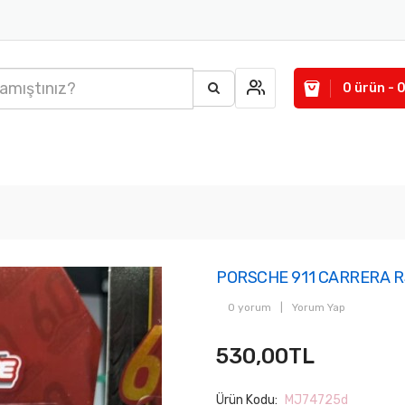
0 ürün - 
PORSCHE 911 CARRERA RS
0 yorum
|
Yorum Yap
530,00TL
Ürün Kodu:
MJ74725d