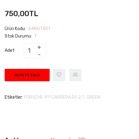
750,00TL
Ürün Kodu:
64MGT801
Stok Durumu:
1
Adet
SEPETE EKLE
Etiketler:
PORSCHE 911 CARRERA RS 2.7-GREEN