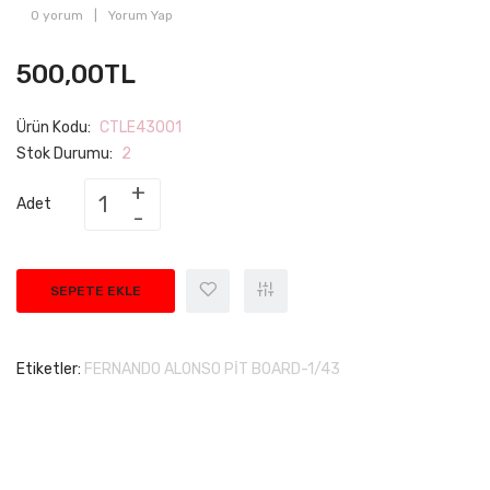
0 yorum
|
Yorum Yap
500,00TL
Ürün Kodu:
CTLE43001
Stok Durumu:
2
Adet
SEPETE EKLE
Etiketler:
FERNANDO ALONSO PİT BOARD-1/43