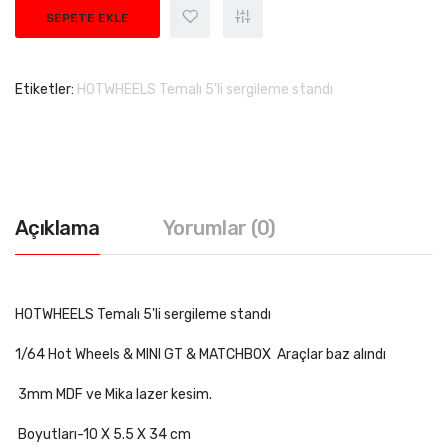
SEPETE EKLE
Etiketler:
HOTWHEELS Temalı 5'li sergileme standı
Açıklama
Yorumlar (0)
HOTWHEELS Temalı 5'li sergileme standı
1/64 Hot Wheels & MINI GT & MATCHBOX Araçlar baz alındı
3mm MDF ve Mika lazer kesim.
Boyutları-10 X 5.5 X 34 cm