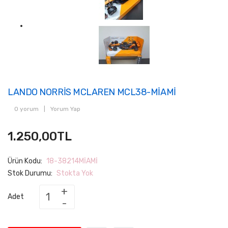
LANDO NORRİS MCLAREN MCL38-MİAMİ
0 yorum
|
Yorum Yap
1.250,00TL
Ürün Kodu:
18-38214MİAMİ
Stok Durumu:
Stokta Yok
Adet