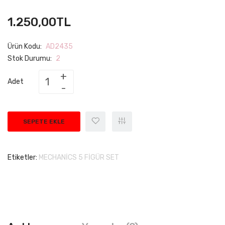
1.250,00TL
Ürün Kodu:
AD2435
Stok Durumu:
2
Adet
SEPETE EKLE
Etiketler:
MECHANİCS 5 FİGÜR SET