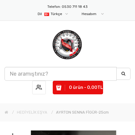
Telefon: 0530 711 18 43
Dil
Türkçe
Hesabım
0 ürün - 0,00TL
HEDİYELİK EŞYA
AYRTON SENNA FİGÜR-25cm