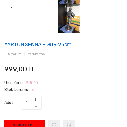
AYRTON SENNA FİGÜR-25cm
0 yorum
|
Yorum Yap
999,00TL
Ürün Kodu:
SG010
Stok Durumu:
3
Adet
SEPETE EKLE