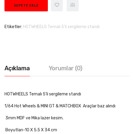
SEPETE EKLE
Etiketler:
HOTWHEELS Temalı 5'li sergileme standı
Açıklama
Yorumlar (0)
HOTWHEELS Temalı 5'li sergileme standı
1/64 Hot Wheels & MINI GT & MATCHBOX Araçlar baz alındı
3mm MDF ve Mika lazer kesim.
Boyutları-10 X 5.5 X 34 cm