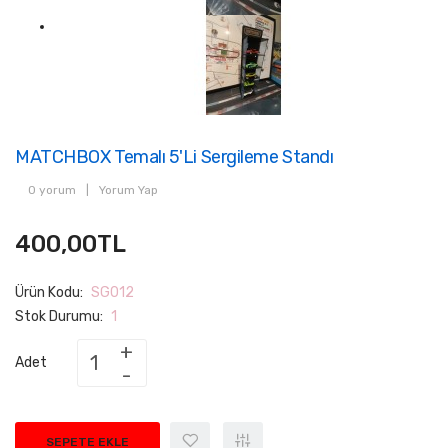
MATCHBOX Temalı 5'li Sergileme Standı
0 yorum
|
Yorum Yap
400,00TL
Ürün Kodu:
SG012
Stok Durumu:
1
Adet
SEPETE EKLE