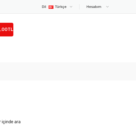
Dil
Türkçe
Hesabım
0,00TL
r içinde ara