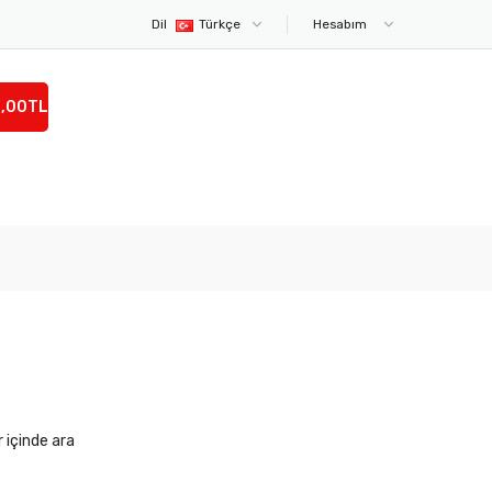
Dil
Türkçe
Hesabım
0,00TL
r içinde ara