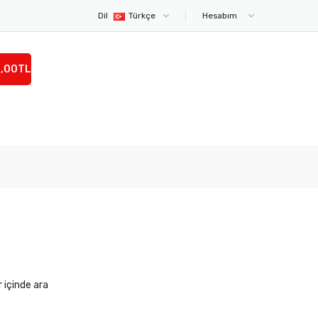
Dil
Türkçe
Hesabım
0,00TL
r içinde ara