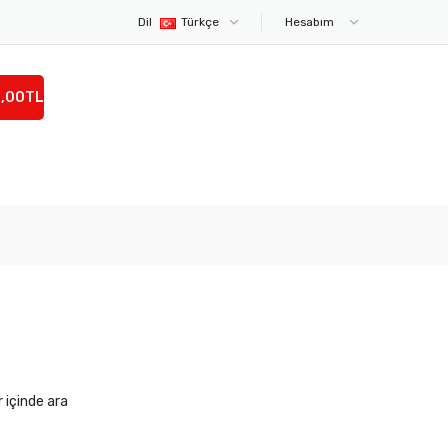
Dil
Türkçe
Hesabım
0,00TL
r içinde ara