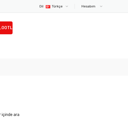
Dil
Türkçe
Hesabım
0,00TL
r içinde ara