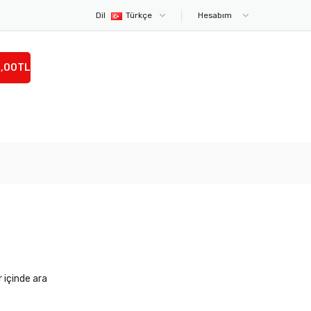
Dil
Türkçe
Hesabım
0,00TL
r içinde ara