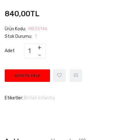
840,00TL
Ürün Kodu:
MB35146
Stok Durumu:
1
Adet
SEPETE EKLE
Etiketler:
British İnfantry