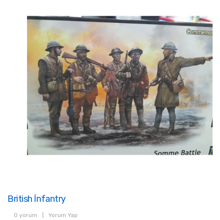
British İnfantry
0 yorum
|
Yorum Yap