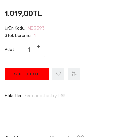
1.019,00TL
Ürün Kodu:
MB3593
Stok Durumu:
1
Adet
SEPETE EKLE
Etiketler:
German ınfantry DAK