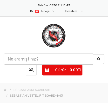
Telefon: 0530 711 18 43
Dil
Türkçe
Hesabım
0 ürün - 0,00TL
DİECAST AKSESUARLARI
SEBASTİAN VETTEL PİT BOARD-1/43