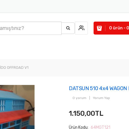
0 ürün - 
İDO OFFROAD V1
DATSUN 510 4x4 WAGON 
0 yorum
|
Yorum Yap
1.150,00TL
Ürün Kodu:
64MGT121