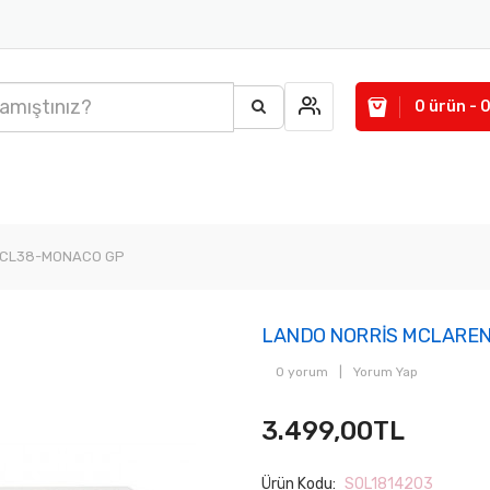
0 ürün - 
MCL38-MONACO GP
LANDO NORRİS MCLARE
0 yorum
|
Yorum Yap
3.499,00TL
Ürün Kodu:
SOL1814203