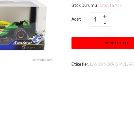
Stok Durumu:
Stokta Yok
Adet
SEPETE EKLE
Etiketler:
LANDO NORRİS MCLAR