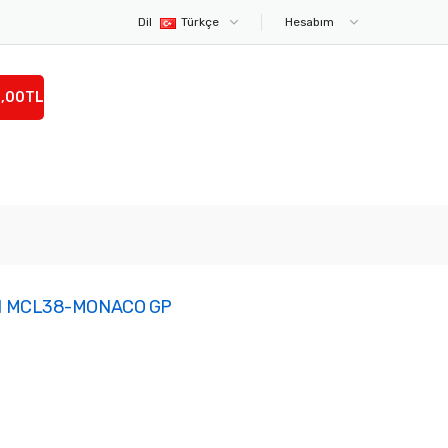
Dil
Türkçe
Hesabım
0,00TL
N MCL38-MONACO GP