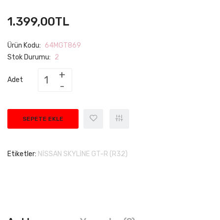
1.399,00TL
Ürün Kodu:
64MGT869
Stok Durumu:
2
Adet
SEPETE EKLE
Etiketler:
NİSSAN SKYLİNE GT-R (R32)