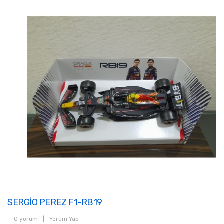
SERGİO PEREZ F1-RB19
0 yorum
|
Yorum Yap