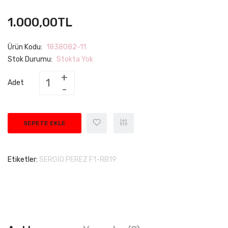
1.000,00TL
Ürün Kodu:
1838082-11
Stok Durumu:
Stokta Yok
Adet
SEPETE EKLE
Etiketler:
SERGİO PEREZ F1-RB19