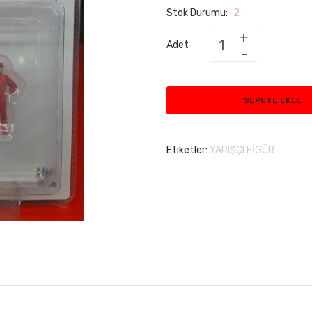
Stok Durumu:
2
Adet
SEPETE EKLE
Etiketler:
YARIŞÇI FİGÜR