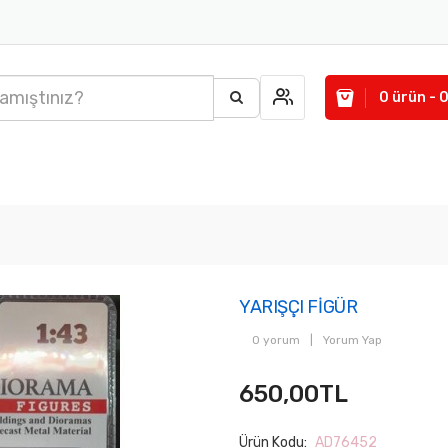
0 ürün - 
YARIŞÇI FİGÜR
0 yorum
|
Yorum Yap
650,00TL
Ürün Kodu:
AD76452