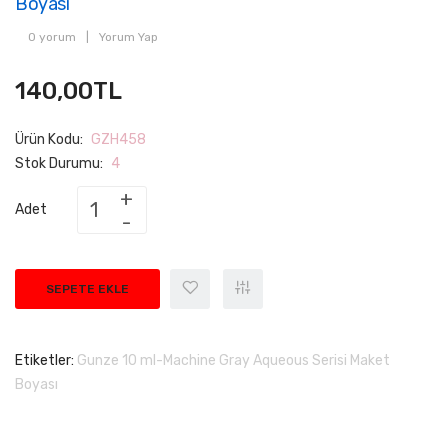
Boyası
0 yorum
|
Yorum Yap
140,00TL
Ürün Kodu:
GZH458
Stok Durumu:
4
Adet
SEPETE EKLE
Etiketler:
Gunze 10 ml-Machine Gray Aqueous Serisi Maket
Boyası