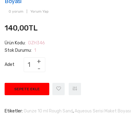
Boyası
0 yorum
|
Yorum Yap
140,00TL
Ürün Kodu:
GZH346
Stok Durumu:
1
Adet
SEPETE EKLE
Etiketler:
Gunze 10 ml Rough Sand
,
Aqueous Serisi Maket Boyası