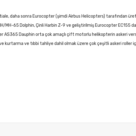
e, daha sonra Eurocopter (şimdi Airbus Helicopters) tarafından üretilen
/MH-65 Dolphin, Çinli Harbin Z-9 ve geliştirilmiş Eurocopter EC155 dah
 AS365 Dauphin orta çok amaçlı çift motorlu helikopterin askeri versiy
e kurtarma ve tıbbi tahliye dahil olmak üzere çok çeşitli askeri roller içi