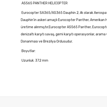
AS565 PANTHER HELİCOPTER
Eurocopter SA365/AS365 Dauphin 2, ilk olarak Aerospatial
Dauphin'in askeri amaçlı Eurocopter Panther, Amerikan HH
üretime alınmıştır.Eurocopter AS565 Panther, Eurocopter
denizaltı karşıtı savaş, gemi karşıtı operasyonlar, arama v
Donanması ve Brezilya Ordusudur.
Boyutlar:
Uzunluk: 372 mm
Rotor çapı: 301 mm
Toplam parça sayısı: 330+
TRUMPETER