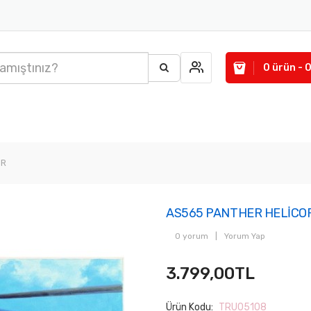
0 ürün - 
ER
AS565 PANTHER HELİCO
0 yorum
|
Yorum Yap
3.799,00TL
Ürün Kodu:
TRU05108