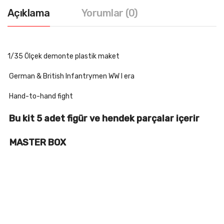
Açıklama
Yorumlar (0)
1/35 Ölçek demonte plastik maket
German & British Infantrymen WW I era
Hand-to-hand fight
Bu kit 5 adet figür ve hendek parçalar içerir
MASTER BOX