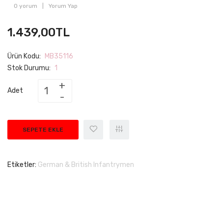
0 yorum
|
Yorum Yap
1.439,00TL
Ürün Kodu:
MB35116
Stok Durumu:
1
Adet
SEPETE EKLE
Etiketler:
German & British Infantrymen