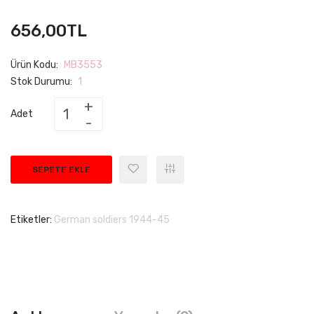
656,00TL
Ürün Kodu:
MB3553
Stok Durumu:
1
Adet
SEPETE EKLE
Etiketler:
German soldiers 1944-45