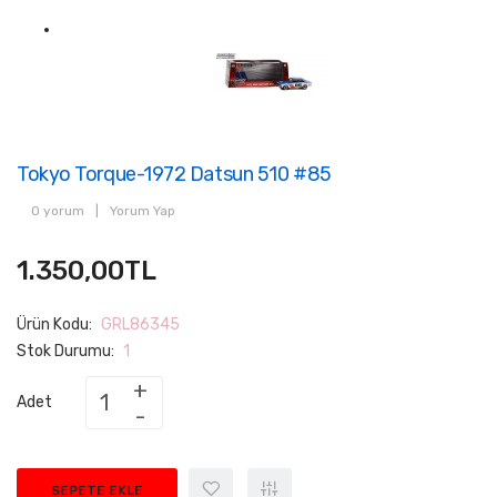
Tokyo Torque-1972 Datsun 510 #85
0 yorum
|
Yorum Yap
1.350,00TL
Ürün Kodu:
GRL86345
Stok Durumu:
1
Adet
SEPETE EKLE