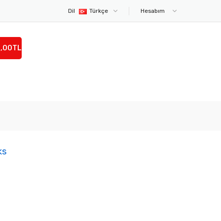
Dil
Türkçe
Hesabım
0,00TL
ks