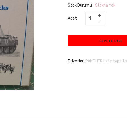
Stok Durumu:
Stokta Yok
Adet
SEPETE EKLE
Etiketler:
PANTHER Late type tr