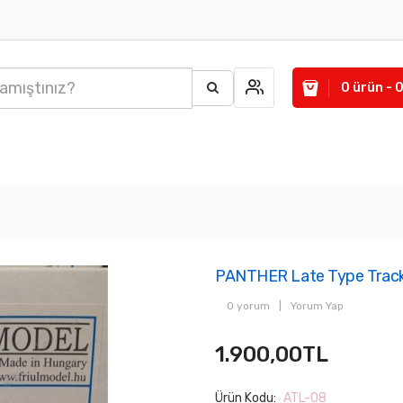
0 ürün - 
PANTHER Late Type Trac
0 yorum
|
Yorum Yap
1.900,00TL
Ürün Kodu:
ATL-08