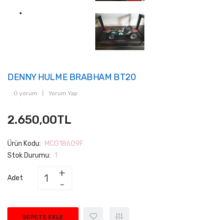
DENNY HULME BRABHAM BT20
0 yorum
|
Yorum Yap
2.650,00TL
Ürün Kodu:
MCG18609F
Stok Durumu:
1
Adet
SEPETE EKLE