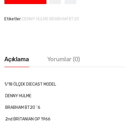
Etiketler:
DENNY HULME BRABHAM BT20
Açıklama
Yorumlar (0)
1/18 ÖLÇEK DİECAST MODEL
DENNY HULME
BRABHAM BT20 ^6
2nd BRİTANİAN GP 1966