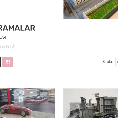
RAMALAR
LAR
laştır (0)
Sırala: