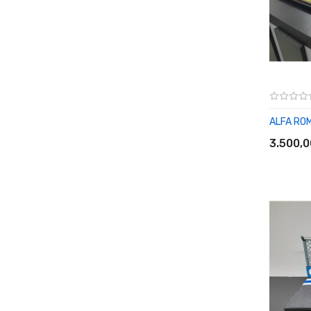
ALFA RO
SEPET
3.500,