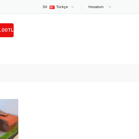
Dil
Türkçe
Hesabım
0,00TL