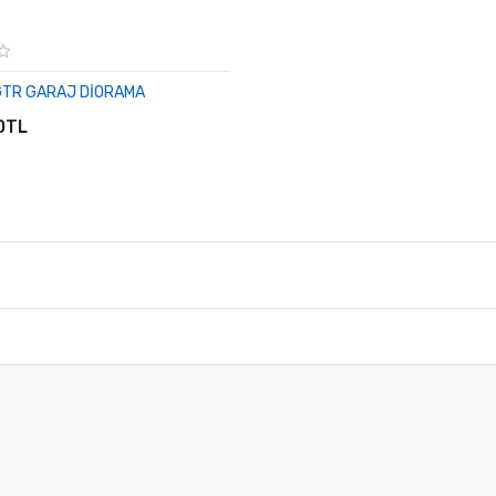
GTR GARAJ DİORAMA
E EKLE
0TL