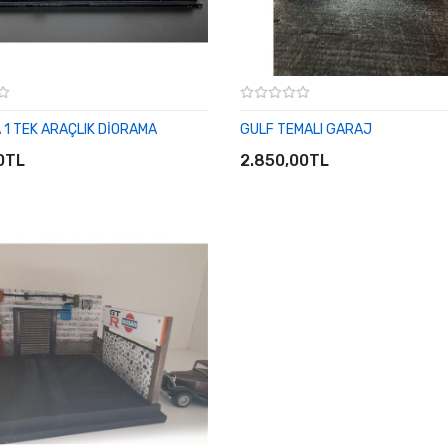
1 TEK ARAÇLIK DİORAMA
GULF TEMALI GARAJ
E EKLE
SEPETE EKLE
0TL
2.850,00TL