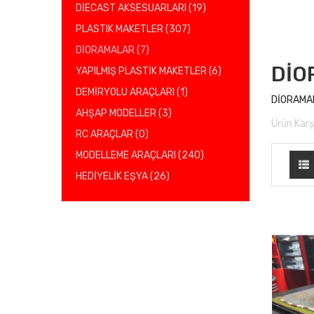
DİECAST AKSESUARLARI (19)
PLASTIK MAKETLER (307)
DİORAMALAR (7)
DİO
YAPILMIŞ PLASTİK MAKETLER (6)
DEMİRYOLU ARAÇLARI (1)
DİORAMA
AHŞAP MODELLER (3)
Ürün Karşı
RC ARAÇLAR (0)
MODELLEME ARAÇLARI (240)
HEDİYELİK EŞYA (26)