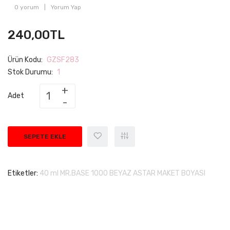
0 yorum
|
Yorum Yap
240,00TL
Ürün Kodu:
GZSF283
Stok Durumu:
1
Adet
SEPETE EKLE
Etiketler:
40 ml MR.BASE 1000 BEYAZ ASTAR MAKET BOYASI