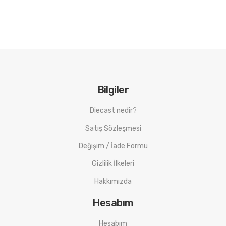
Mr.Hobby Beyaz Astar Maket Boyası Özellikleri
Siyah, kırmızı veya diğer koyu renkli yüzeyleri beyaz
yapmak için kullanılabilir.
Temel rengi gizlemek için özel pigmentler kullanır.
İyi bir yüzey temizleyici olduğu için küçük kusurlarıda
gizler.
Bilgiler
Diecast nedir?
Satış Sözleşmesi
Değişim / İade Formu
Gizlilik İlkeleri
Hakkımızda
Hesabım
Hesabım