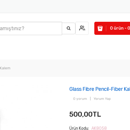
0 ürün - 
 Kalem
Glass Fibre Pencil-Fiber K
0 yorum
|
Yorum Yap
500,00TL
Ürün Kodu:
AK8058