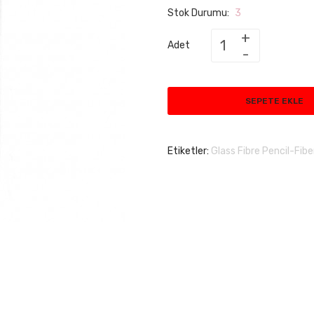
Stok Durumu:
3
Adet
SEPETE EKLE
Etiketler:
Glass Fibre Pencil-Fib