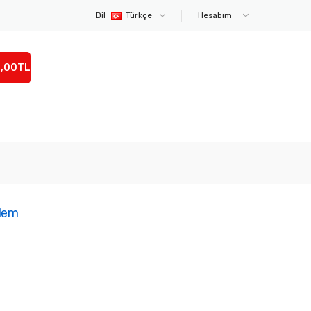
Dil
Türkçe
Hesabım
0,00TL
alem