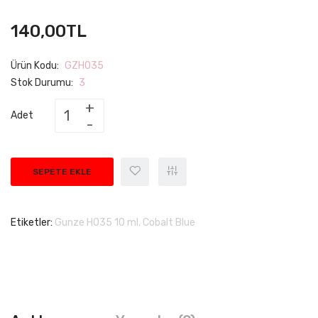
140,00TL
Ürün Kodu:
GZH035
Stok Durumu:
3
Adet
SEPETE EKLE
Etiketler:
Gunze H035 10 ml. Cobalt Blue