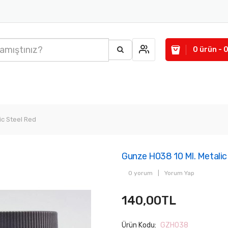
0 ürün - 
ic Steel Red
Gunze H038 10 Ml. Metalic
0 yorum
|
Yorum Yap
140,00TL
Ürün Kodu:
GZH038