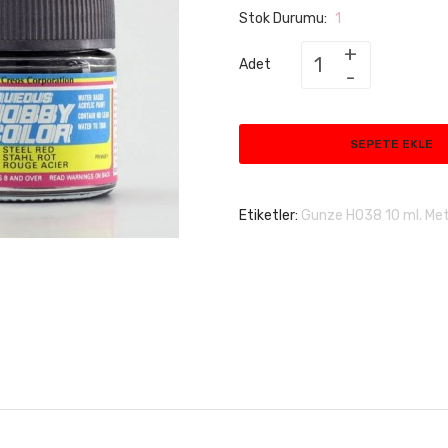
Stok Durumu:
1
Adet
SEPETE EKLE
Etiketler:
Gunze H038 10 ml. Met