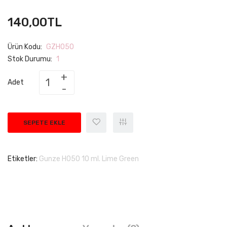
140,00TL
Ürün Kodu:
GZH050
Stok Durumu:
1
Adet
SEPETE EKLE
Etiketler:
Gunze H050 10 ml. Lime Green