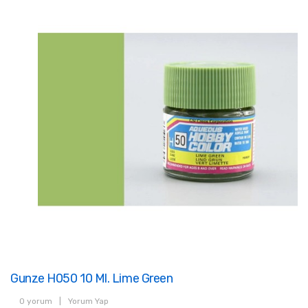
Gunze H050 10 Ml. Lime Green
0 yorum
|
Yorum Yap