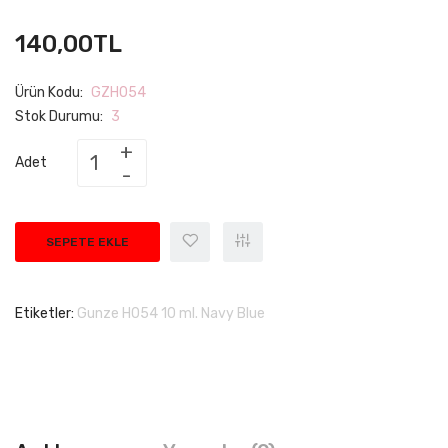
140,00TL
Ürün Kodu:
GZH054
Stok Durumu:
3
Adet
SEPETE EKLE
Etiketler:
Gunze H054 10 ml. Navy Blue