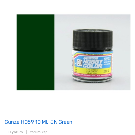
Gunze H059 10 Ml. IJN Green
0 yorum
|
Yorum Yap