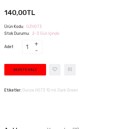
140,00TL
Ürün Kodu:
GZH073
Stok Durumu:
2-3 Gün Içinde
Adet
SEPETE EKLE
Etiketler:
Gunze H073 10 ml. Dark Green