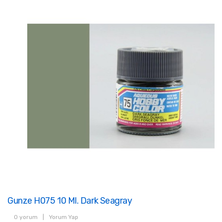
Gunze H075 10 Ml. Dark Seagray
0 yorum
|
Yorum Yap