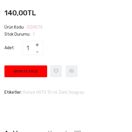
140,00TL
Ürün Kodu:
GZH075
Stok Durumu:
1
Adet
SEPETE EKLE
Etiketler:
Gunze H075 10 ml. Dark Seagray