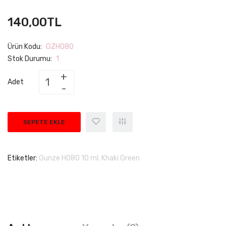
140,00TL
Ürün Kodu:
GZH080
Stok Durumu:
1
Adet
SEPETE EKLE
Etiketler:
Gunze H080 10 ml. Khaki Green