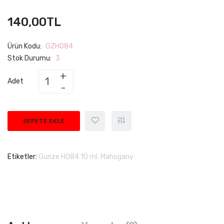
140,00TL
Ürün Kodu:
GZH084
Stok Durumu:
3
Adet
SEPETE EKLE
Etiketler:
Gunze H084 10 ml. Mahogany