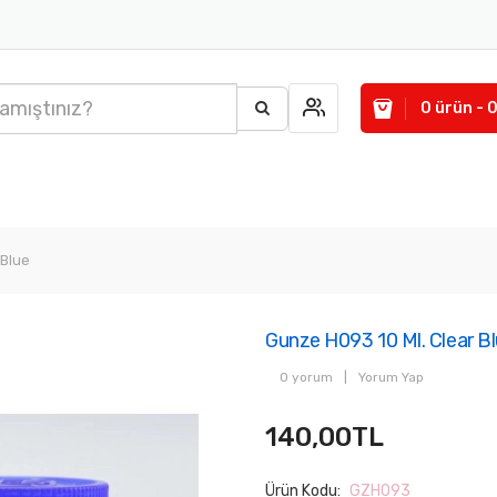
0 ürün - 
 Blue
Gunze H093 10 Ml. Clear B
0 yorum
|
Yorum Yap
140,00TL
Ürün Kodu:
GZH093