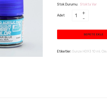
Stok Durumu:
Stokta Var
Adet
SEPETE EKLE
Etiketler:
Gunze H093 10 ml. Cle