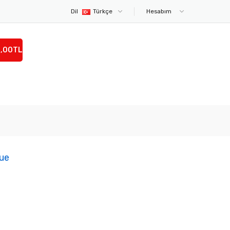
Dil
Türkçe
Hesabım
0,00TL
lue