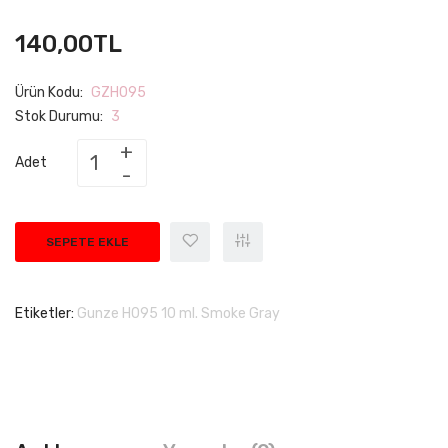
140,00TL
Ürün Kodu:
GZH095
Stok Durumu:
3
Adet
SEPETE EKLE
Etiketler:
Gunze H095 10 ml. Smoke Gray