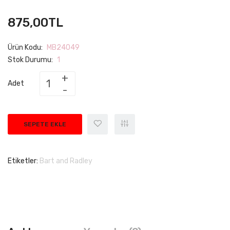
875,00TL
Ürün Kodu:
MB24049
Stok Durumu:
1
Adet
SEPETE EKLE
Etiketler:
Bart and Radley