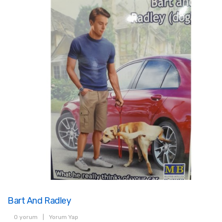
Bart And Radley
0 yorum
|
Yorum Yap