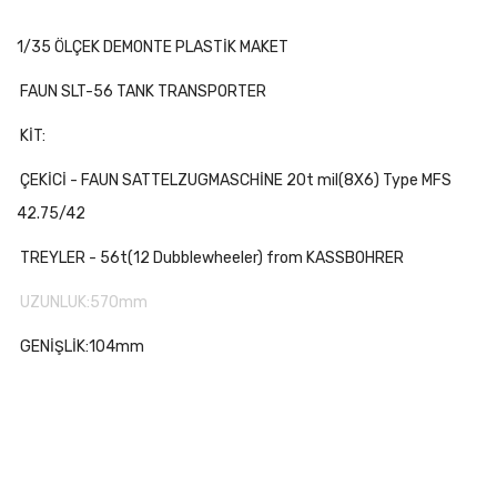
1/35 ÖLÇEK DEMONTE PLASTİK MAKET
FAUN SLT-56 TANK TRANSPORTER
KİT:
ÇEKİCİ - FAUN SATTELZUGMASCHİNE 20t mil(8X6) Type MFS
42.75/42
TREYLER - 56t(12 Dubblewheeler) from KASSBOHRER
UZUNLUK:570mm
GENİŞLİK:104mm
PARÇA SAYISI 800+
(kite tank dahil değildir)