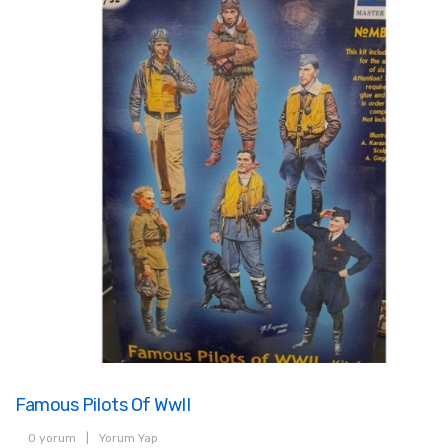
Famous Pilots Of WwII
0 yorum
|
Yorum Yap