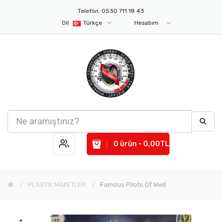
Telefon: 0530 711 18 43
Dil
Türkçe
Hesabım
0 ürün - 0,00TL
PLASTIK MAKETLER
Famous Pilots Of WwII