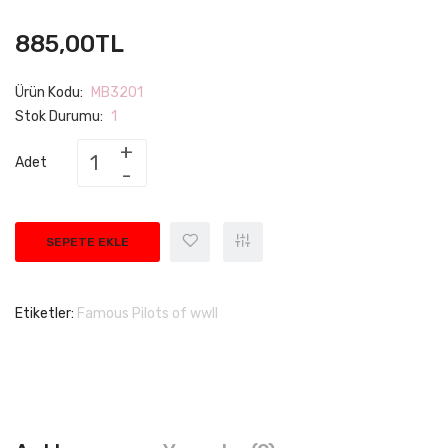
885,00TL
Ürün Kodu:
MB3201
Stok Durumu:
1
Adet
SEPETE EKLE
Etiketler:
Famous Pilots of wwII