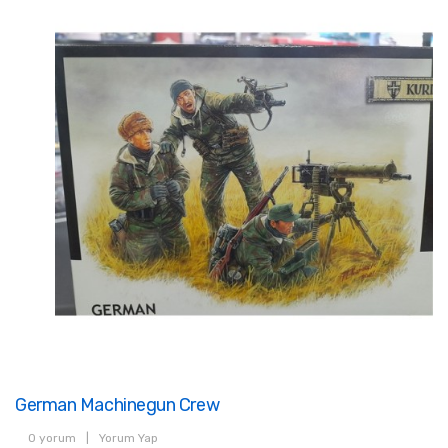
German Machinegun Crew
0 yorum
|
Yorum Yap