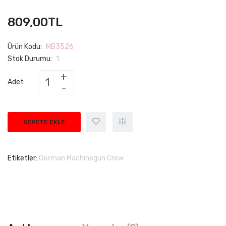
809,00TL
Ürün Kodu:
MB3526
Stok Durumu:
1
Adet
SEPETE EKLE
Etiketler:
German Machinegun Crew